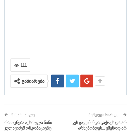
111
გაზიარება
ᲬᲘᲜᲐ ᲡᲘᲐᲮᲚᲔ
ᲨᲔᲛᲓᲔᲒᲘ ᲡᲘᲐᲮᲚᲔ
რა ოცნება აუსრულა ნინი
„ეს დღე მინდა გაქრეს და არ
ჯულაყიძემ ონკოპაციენტ
არსებობდეს… უშენოდ არ