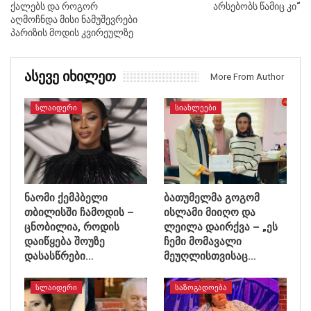
ქალებს და როგორ
არსებობს წამიც კი“
აღმოჩნდა მისი ნამუშევრები
პარიზის მოდის კვირეულზე
Ასევე Იხილეთ
More From Author
ᲡᲚᲐᲘᲓᲔᲠᲘ
ᲡᲘᲐᲮᲚᲔᲔᲑᲘ
ნაომი ქემპბელი
ბათუმელმა გოგომ
თბილისში ჩამოდის –
ისლამი მიიღო და
ცნობილია, როდის
ლეილა დაირქვა – „ეს
დაიწყება შოუზე
ჩემი მომავალი
დასასწრები…
მეუღლისთვისაც…
ᲡᲚᲐᲘᲓᲔᲠᲘ
ᲡᲐᲖᲝᲒᲐᲓᲝᲔᲑᲐ