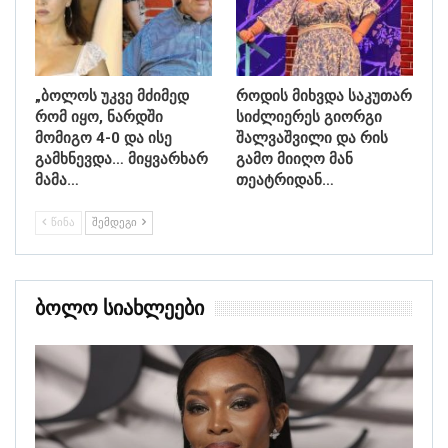
„ბოლოს უკვე მძიმედ
როდის მიხვდა საკუთარ
რომ იყო, ნარდში
სიძლიერეს გიორგი
მომიგო 4-0 და ისე
შალვაშვილი და რის
გამხნევდა… მიყვარხარ
გამო მიიღო მან
მამა…
თეატრიდან…
ᲬᲘᲜᲐ
ᲨᲔᲛᲓᲔᲒᲘ
Ბოლო Სიახლეები