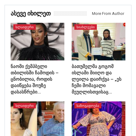
Ასევე Იხილეთ
More From Author
ᲡᲚᲐᲘᲓᲔᲠᲘ
ᲡᲘᲐᲮᲚᲔᲔᲑᲘ
ნაომი ქემპბელი
ბათუმელმა გოგომ
თბილისში ჩამოდის –
ისლამი მიიღო და
ცნობილია, როდის
ლეილა დაირქვა – „ეს
დაიწყება შოუზე
ჩემი მომავალი
დასასწრები…
მეუღლისთვისაც…
ᲡᲚᲐᲘᲓᲔᲠᲘ
ᲡᲐᲖᲝᲒᲐᲓᲝᲔᲑᲐ