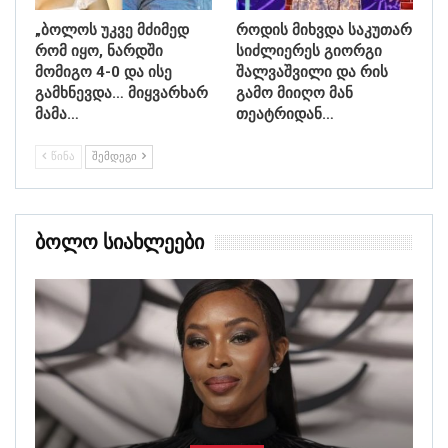
„ბოლოს უკვე მძიმედ
როდის მიხვდა საკუთარ
რომ იყო, ნარდში
სიძლიერეს გიორგი
მომიგო 4-0 და ისე
შალვაშვილი და რის
გამხნევდა… მიყვარხარ
გამო მიიღო მან
მამა…
თეატრიდან…
ᲬᲘᲜᲐ
ᲨᲔᲛᲓᲔᲒᲘ
Ბოლო Სიახლეები