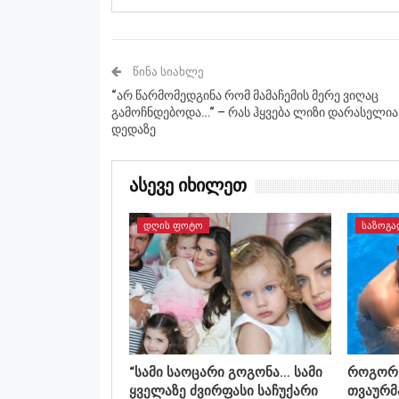
ᲬᲘᲜᲐ ᲡᲘᲐᲮᲚᲔ
“არ წარმომედგინა რომ მამაჩემის მერე ვიღაც
გამოჩნდებოდა…“ – რას ჰყვება ლიზი დარასელია
დედაზე
Ასევე Იხილეთ
ᲓᲦᲘᲡ ᲤᲝᲢᲝ
ᲡᲐᲖᲝᲒᲐ
“სამი საოცარი გოგონა… სამი
როგორ 
ყველაზე ძვირფასი საჩუქარი
თვაურმა