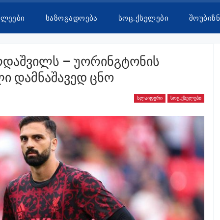
ხლეები
Საზოგადოება
Სოც.ქსელები
Შოუბიზნ
რდაშვილს – Უორინგტონის
ი Დამნაშავედ Ცნო
ᲡᲚᲐᲘᲓᲔᲠᲘ
ᲡᲝᲪ.ᲥᲡᲔᲚᲔᲑᲘ