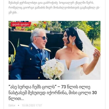
შესახებ ჟურნალისტი გია გაბრიჭიძე სოციალურ ქსელში წერს,
რომელიც გიორგი ვაშაძის მიერ მოსახლეობისთვის გაგზავნილ ეს-
ემ-ესს…
ᲓᲦᲘᲡ ᲤᲝᲢᲝ
“ასე Სურდა Ჩემს Ცოლს“ – 73 Წლის Ილიე
Ნასტასემ Მეხუთედ Იქორწინა, Მისი Ცოლი 30
Წლით…
Editor
10.06.2020 17:07