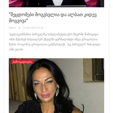
“შეცდომები Მოგვსვლია Და Ალბათ Კიდევ
Მოგვივა”
Editor
10.06.2020 22:43
"ტელეკომპანია პირველზე სახელისუფლებო შტურმი წამოვიდა.
ამის შესახებ სოციალურ ქსელში ჟურნალისტი ინგა გრიგოლია
წერს. როგორც გრიგოლია განმარტავს, "ტვ პირველს" წინ დიდი
ომი ელის.…
ᲡᲐᲖᲝᲒᲐᲓᲝᲔᲑᲐ