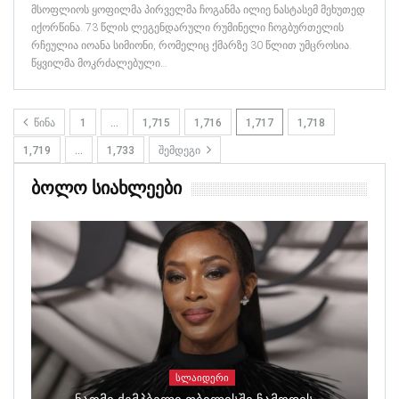
მსოფლიოს ყოფილმა პირველმა ჩოგანმა ილიე ნასტასემ მეხუთედ
იქორწინა. 73 წლის ლეგენდარული რუმინელი ჩოგბურთელის
რჩეულია იოანა სიმიონი, რომელიც ქმარზე 30 წლით უმცროსია.
წყვილმა მოკრძალებული…
ᲬᲘᲜᲐ
1
…
1,715
1,716
1,717
1,718
1,719
…
1,733
ᲨᲔᲛᲓᲔᲒᲘ
Ბოლო Სიახლეები
ᲡᲚᲐᲘᲓᲔᲠᲘ