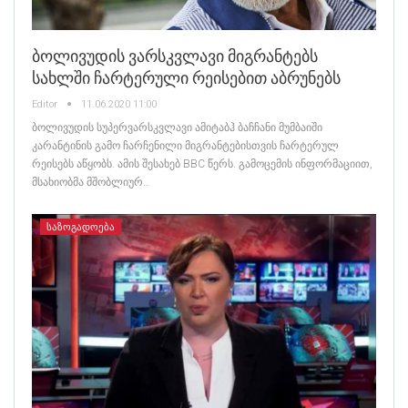
Ბოლივუდის Ვარსკვლავი Მიგრანტებს
Სახლში Ჩარტერული Რეისებით Აბრუნებს
Editor
11.06.2020 11:00
ბოლივუდის სუპერვარსკვლავი ამიტაბჰ ბაჩჩანი მუმბაიში
კარანტინის გამო ჩარჩენილი მიგრანტებისთვის ჩარტერულ
რეისებს აწყობს. ამის შესახებ BBC წერს. გამოცემის ინფორმაციით,
მსახიობმა მშობლიურ…
ᲡᲐᲖᲝᲒᲐᲓᲝᲔᲑᲐ