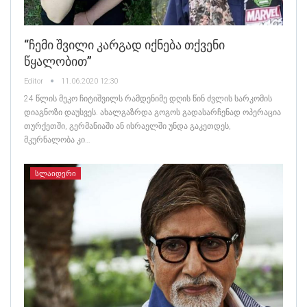
“ჩემი Შვილი Კარგად Იქნება Თქვენი
Წყალობით”
Editor
11.06.2020 12:30
24 წლის მეკო ჩიტიშვილს რამდენიმე დღის წინ ძვლის სარკომის
დიაგნოზი დაუსვეს. ახალგაზრდა გოგოს გადასარჩენად ოპერაცია
თურქეთში, გერმანიაში ან ისრაელში უნდა გაკეთდეს,
მკურნალობა კი…
ᲡᲚᲐᲘᲓᲔᲠᲘ