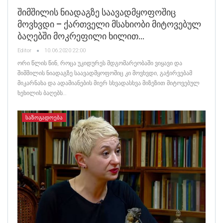
Შიმშილის Ნიადაგზე Საავადმყოფოშიც
Მოვხვდი – Ქართველი Მსახიობი Მიტოვებულ
Ბაღებში Მოკრეფილი Ხილით…
Editor
10.06.2020 22:00
ორი წლის წინ, როცა უკიდურეს მდგომარეობაში ვიყავი და
შიმშილის ნიადაგზე საავადმყოფოშიც კი მოვხვდი, გაჭირვებამ
მიკარნახა და ადამიანების მიერ სხვადასხვა მიზეზით მიტოვებულ
ხეხილის ბაღებს…
ᲡᲐᲖᲝᲒᲐᲓᲝᲔᲑᲐ