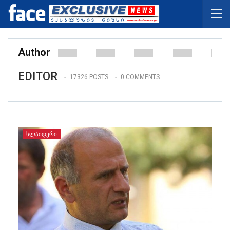
Author
EDITOR
17326 POSTS
0 COMMENTS
ᲡᲚᲐᲘᲓᲔᲠᲘ