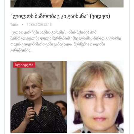
“ლილოს Ბაზრობაც Კი Გაიხსნა” (ვიდეო)
Editor
10.06.2020 22:13
"ცუდად ვარ ჩემი საქმის გარეშე", - ამის შესახებ პომ
შემსრულებელმა ლელა წურწუმიამ ინსტაგრამის პირად გვერდზე
თავის ვიდეომიმართვაში განაცხადა. წურწუმია 2 თვიანი
კარანტინის…
ᲡᲚᲐᲘᲓᲔᲠᲘ