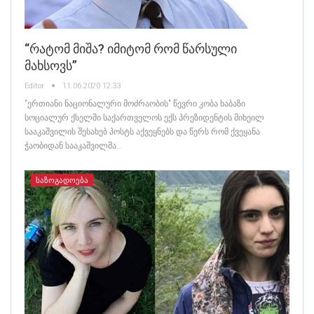
“რატომ Მიშა? Იმიტომ Რომ Წარსული
Მახსოვს”
Editor
11.06.2020 12:33
"ერთიანი ნაციონალური მოძრაობის" წევრი კობა ხაბაზი
სოციალურ ქსელში საქართველოს ექს პრეზიდენტის მიხეილ
სააკაშვილის შესახებ პოსტს აქვეყნებს და წერს რომ ქვეყანა
ჭაობიდან სააკაშვილმა…
ᲡᲐᲖᲝᲒᲐᲓᲝᲔᲑᲐ