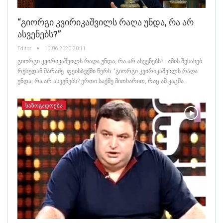
“გიორგი Კვირიკაშვილს Რაღა Უნდა, Რა Არ
Ასვენებს?”
Editor
10.06.2020 20:11
გიორგი კვირიკაშვილს რაღა უნდა, რა არ ასვენებს? - ამის შესახებ
რუსუდან შარაძე ფეისბუქში წერს: “გიორგი კვირიკაშვილს რაღა
უნდა, რა არ ასვენებს? ერთი საქმე მითხარით, რაც ამ კაცმა…
ᲡᲐᲖᲝᲒᲐᲓᲝᲔᲑᲐ